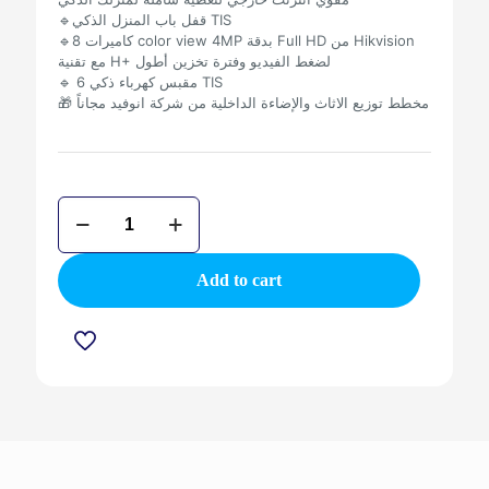
🔹قفل باب المنزل الذكي TIS
🔹8 كاميرات color view 4MP بدقة Full HD من Hikvision
مع تقنية H+ لضغط الفيديو وفترة تخزين أطول
🔹 6 مقبس كهرباء ذكي TIS
🎁 مخطط توزيع الاثاث والإضاءة الداخلية من شركة انوفيد مجاناً
باقة
44.999
quantity
Add to cart