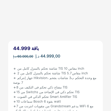
باقة 44.999
Original
Current
د.إ
44.999,00
د.إ
60.000,00
price
price
was:
is:
🔹 شاشة تحكم بالمنزل كامل من TIS مقاس 10 inch
44.999,00 د.إ.
60.000,00 د.إ.
🔹 2 شاشة تحكم بالمنزل كامل من TIS مقاس 5.7 inch
🔹 جهاز إنتركم Hikvision، مع وحدة التحكم ب3 شاشات بجحم
7 بوصة
🔹8 مفتاح ذكي تحكم فى التكيف من TIS
🔹15 من Switchs تحكم ذكي فى الإضاءة من TIS
🔹 تحكم الذكي في الصوت Smart Amlifier TIS
🔹10 سماعات Bosch بقوة 6 watt
🔹7 من مقويات انترنت من Grandstream يدعم WiFi 6 مع
مقوي انترنت خارجي لتغطية شاملة لمنزلك الذكي